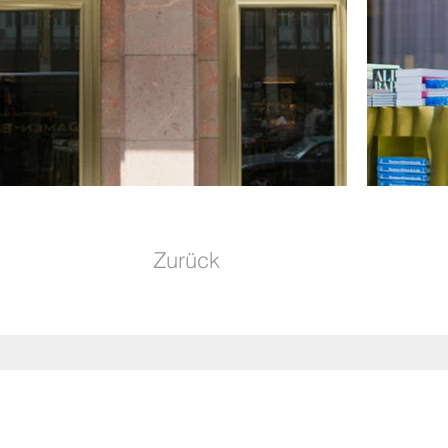
Zurück
RAUCHFUSS ET SOCII
Portfolio
GOLDSTEIN STUDIOS
Über Un
GOLDSTEIN BAU
Karriere