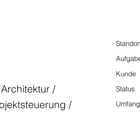
NGLICUS
Standor
Aufgab
Kunde
Architektur /
Status
rojektsteuerung /
Umfan