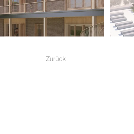
Zurück
RAUCHFUSS ET SOCII
Portfolio
GOLDSTEIN STUDIOS
Über Un
GOLDSTEIN BAU
Karriere
GOLDSTEIN BRAND
Kontakt