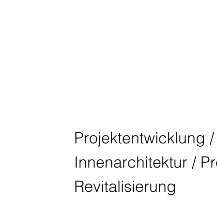
QUARTIER A
KREFELD
N° TWO
Projektentwicklung / 
Innenarchitektur / P
Revitalisierung