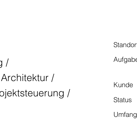
ER ANGLICUS
Standor
Aufgab
 /
Architektur /
Kunde
rojektsteuerung /
Status
Umfan