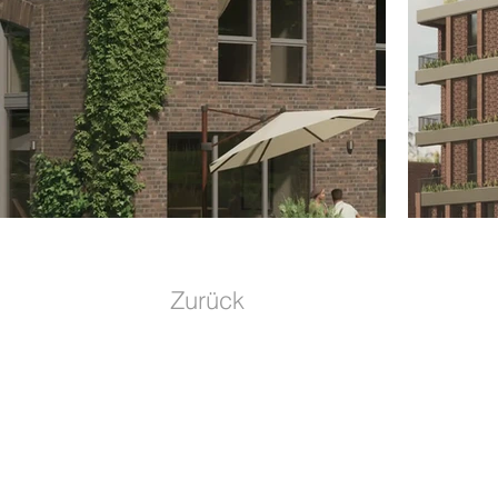
Zurück
RAUCHFUSS ET SOCII
Portfolio
GOLDSTEIN STUDIOS
Über Un
GOLDSTEIN BAU
Karriere