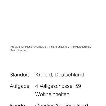
QUARTIER
ANGLICUS
KREFELD
N° TEN
Projektentwicklung / Architektur / Innenarchitektur / Projektsteuerung /
Revitalisierung
Standort
Krefeld, Deutschland
Aufgabe
4 Vollgeschosse. 59
Wohneinheiten
Kunde
Quartier Anglicus Nord