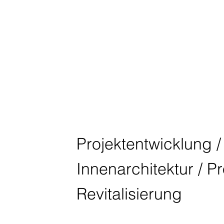
QUARTIER A
KREFELD
N° FIFTEEN
Projektentwicklung / 
Innenarchitektur / P
Revitalisierung