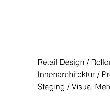
BMW GROUP
Retail Design / Rollou
Innenarchitektur / P
Staging / Visual Me