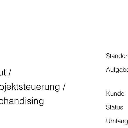
Standor
Aufgab
t /
rojektsteuerung /
Kunde
rchandising
Status
Umfan